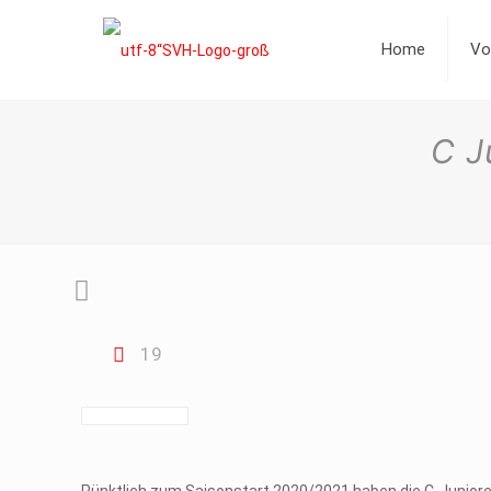
Home
Vo
C J
19