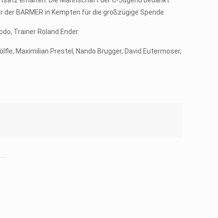
otsatz erhalten. Die Mannschaft der C-Jugend bedankt
er der BARMER in Kempten für die großzügige Spende.
bdo, Trainer Roland Ender.
lfle, Maximilian Prestel, Nando Brugger, David Eutermoser,