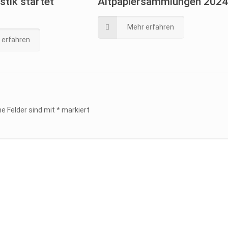
tik startet
Altpapiersammlungen 2024
Mehr erfahren
 erfahren
he Felder sind mit
*
markiert
m/Datenschutz
Kontaktformular