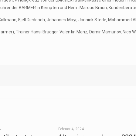
en des SV Heiligkreuz von der BARMER Krankenkasse einen neuen Trik
tsführer der BARMER in Kempten und Herrn Marcus Braun, Kundenberat
 Kollmann, Kjell Diederich, Johannes Mayr, Jannick Stede, Mohammed A
armer), Trainer Hansi Brugger, Valentin Menz, Damir Mamunov, Nico Wö
4
Februar 4, 2024