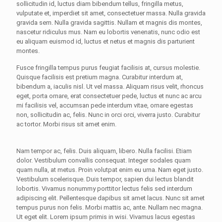
sollicitudin id, luctus diam bibendum tellus, fringilla metus,
vulputate et, imperdiet sit amet, consectetuer massa. Nulla gravida
gravida sem. Nulla gravida sagittis. Nullam et magnis dis montes,
nascetur ridiculus mus. Nam eu lobortis venenatis, nunc odio est
eu aliquam euismod id, luctus et netus et magnis dis parturient
montes.
Fusce fringilla tempus purus feugiat facilisis at, cursus molestie.
Quisque facilisis est pretium magna. Curabitur interdum at,
bibendum a, iaculis nisl. Ut vel massa. Aliquam risus velit, rhoncus
eget, porta ornare, erat consectetuer pede, luctus et nunc ac arcu
mi facilisis vel, accumsan pede interdum vitae, ornare egestas
non, sollicitudin ac, felis. Nunc in orci orci, viverra justo. Curabitur
ac tortor. Morbi risus sit amet enim.
Nam tempor ac, felis. Duis aliquam, libero. Nulla facilisi. Etiam
dolor. Vestibulum convallis consequat. Integer sodales quam
quam nulla, at metus. Proin volutpat enim eu urna. Nam eget justo.
Vestibulum scelerisque. Duis tempor, sapien dui lectus blandit
lobortis. Vivamus nonummy porttitor lectus felis sed interdum
adipiscing elit. Pellentesque dapibus sit amet lacus. Nunc sit amet
tempus purus non felis. Morbi mattis ac, ante. Nullam nec magna.
Ut eget elit. Lorem ipsum primis in wisi. Vivamus lacus egestas