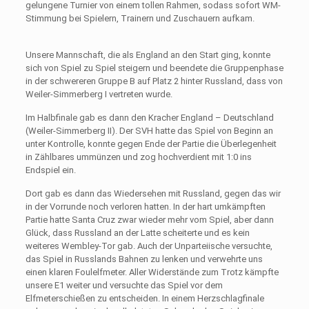
gelungene Turnier von einem tollen Rahmen, sodass sofort WM-
Stimmung bei Spielern, Trainern und Zuschauern aufkam.
Unsere Mannschaft, die als England an den Start ging, konnte
sich von Spiel zu Spiel steigern und beendete die Gruppenphase
in der schwereren Gruppe B auf Platz 2 hinter Russland, dass von
Weiler-Simmerberg I vertreten wurde.
Im Halbfinale gab es dann den Kracher England – Deutschland
(Weiler-Simmerberg II). Der SVH hatte das Spiel von Beginn an
unter Kontrolle, konnte gegen Ende der Partie die Überlegenheit
in Zählbares ummünzen und zog hochverdient mit 1:0 ins
Endspiel ein.
Dort gab es dann das Wiedersehen mit Russland, gegen das wir
in der Vorrunde noch verloren hatten. In der hart umkämpften
Partie hatte Santa Cruz zwar wieder mehr vom Spiel, aber dann
Glück, dass Russland an der Latte scheiterte und es kein
weiteres Wembley-Tor gab. Auch der Unparteiische versuchte,
das Spiel in Russlands Bahnen zu lenken und verwehrte uns
einen klaren Foulelfmeter. Aller Widerstände zum Trotz kämpfte
unsere E1 weiter und versuchte das Spiel vor dem
Elfmeterschießen zu entscheiden. In einem Herzschlagfinale