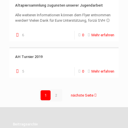
Altapiersammlung zugunsten unserer Jugendarbeit
Alle weiteren Informationen können dem Flyer entnommen
werden! Vielen Dank für Eure Unterstützung, forzá SVH 🙂
6
0
Mehr erfahren
AH Turnier 2019
5
0
Mehr erfahren
1
2
nächste Seite
Beitragsarchiv