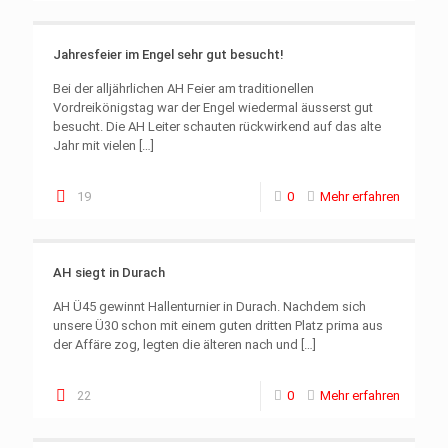
Jahresfeier im Engel sehr gut besucht!
Bei der alljährlichen AH Feier am traditionellen
Vordreikönigstag war der Engel wiedermal äusserst gut
besucht. Die AH Leiter schauten rückwirkend auf das alte
Jahr mit vielen
[…]
19
0
Mehr erfahren
AH siegt in Durach
AH Ü45 gewinnt Hallenturnier in Durach. Nachdem sich
unsere Ü30 schon mit einem guten dritten Platz prima aus
der Affäre zog, legten die älteren nach und
[…]
22
0
Mehr erfahren